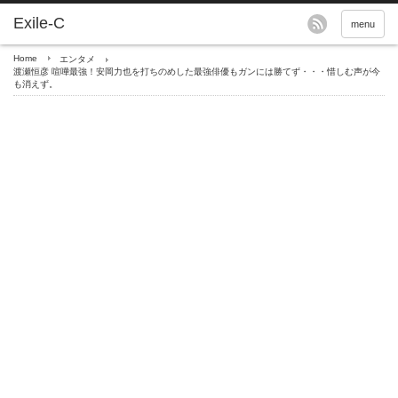
menu
Home
エンタメ
渡瀬恒彦 喧嘩最強！安岡力也を打ちのめした最強俳優もガンには勝てず・・・惜しむ声が今
も消えず。