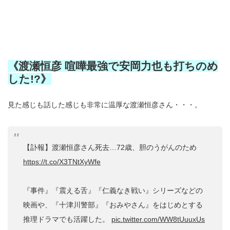
《渡瀬恒彦 喧嘩最強で安岡力也も打ちのめ
した!?》
見た感じも話した感じも非常に温厚な渡瀬恒彦さん・・・。
【訃報】渡瀬恒彦さん死去…72歳、胆のうがんのため
https://t.co/X3TNtXyWfe
『事件』『震える舌』『仁義なき戦い』シリーズなどの
映画や、『十津川警部』『おみやさん』をはじめとする
推理ドラマでも活躍した。
pic.twitter.com/WW8tUuuxUs