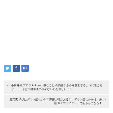
小林麻央 ブログ kokoro大事なこと の内容が余命を意図するように思える
が・・・今は小林麻央の諦めない心を信じたい！
奥菜恵 子供はダウン症なのか？障害の噂があるが、ダウン症なのかは「爆
報!THEフライデー」で明らかになる！