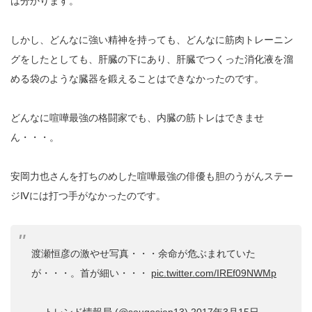
は分かります。
しかし、どんなに強い精神を持っても、どんなに筋肉トレーニン
グをしたとしても、肝臓の下にあり、肝臓でつくった消化液を溜
める袋のような臓器を鍛えることはできなかったのです。
どんなに喧嘩最強の格闘家でも、内臓の筋トレはできませ
ん・・・。
安岡力也さんを打ちのめした喧嘩最強の俳優も胆のうがんステー
ジⅣには打つ手がなかったのです。
渡瀬恒彦の激やせ写真・・・余命が危ぶまれていた
が・・・。首が細い・・・
pic.twitter.com/IREf09NWMp
— トレンド情報局 (@sougosien13)
2017年3月15日