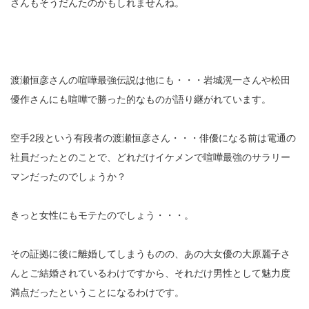
さんもそうだんたのかもしれませんね。
渡瀬恒彦さんの喧嘩最強伝説は他にも・・・岩城滉一さんや松田
優作さんにも喧嘩で勝った的なものが語り継がれています。
空手2段という有段者の渡瀬恒彦さん・・・俳優になる前は電通の
社員だったとのことで、どれだけイケメンで喧嘩最強のサラリー
マンだったのでしょうか？
きっと女性にもモテたのでしょう・・・。
その証拠に後に離婚してしまうものの、あの大女優の大原麗子さ
んとご結婚されているわけですから、それだけ男性として魅力度
満点だったということになるわけです。