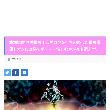
渡瀬恒彦 喧嘩最強！安岡力也を打ちのめした最強俳
優もガンには勝てず・・・惜しむ声が今も消えず。
エンタメ