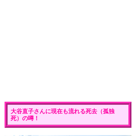
大谷直子さん
に
現在
も流れる死去（
孤独
死
）の噂！