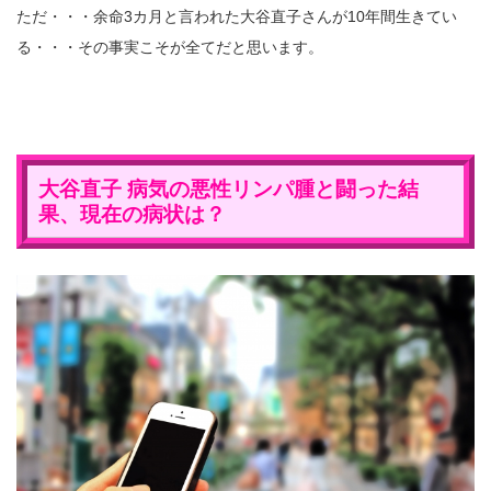
ただ・・・余命3カ月と言われた大谷直子さんが10年間生きてい
る・・・その事実こそが全てだと思います。
大谷直子
病気の
悪性リンパ腫
と闘った結
果、現在の病状は？