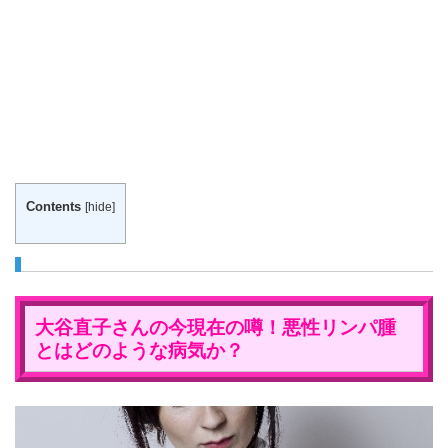
Contents
[
hide
]
大谷直子さん
の
今現在
の噂！
悪性リンパ腫
とはどのような病気か？