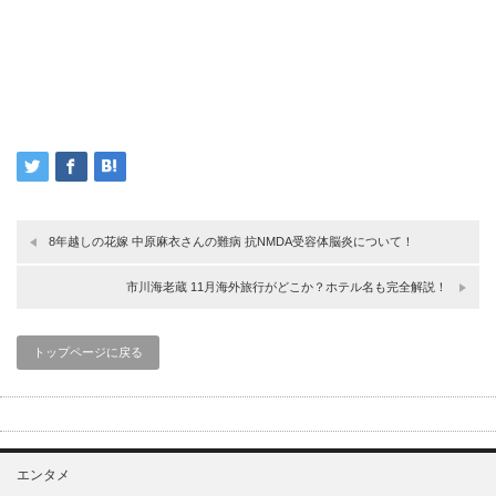
8年越しの花嫁 中原麻衣さんの難病 抗NMDA受容体脳炎について！
市川海老蔵 11月海外旅行がどこか？ホテル名も完全解説！
トップページに戻る
エンタメ