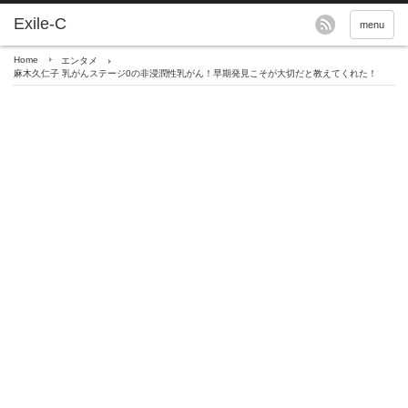
menu
Home
エンタメ
麻木久仁子 乳がんステージ0の非浸潤性乳がん！早期発見こそが大切だと教えてくれた！