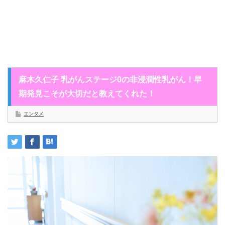
麻木久仁子 乳がんステージ0の非浸潤性乳がん！早
期発見こそが大切だと教えてくれた！
エンタメ