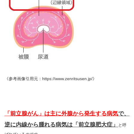
《参考画像引用元：https://www.zenritsusen.jp/》
「前立腺がん」は主に外腺から発生する病気
で、
逆に内線から腫れる病気は「前立腺肥大症」
と呼