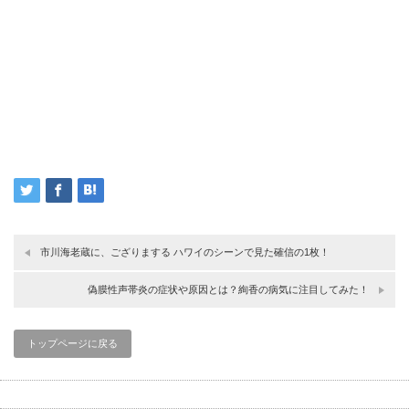
市川海老蔵に、ござりまする ハワイのシーンで見た確信の1枚！
偽膜性声帯炎の症状や原因とは？絢香の病気に注目してみた！
トップページに戻る