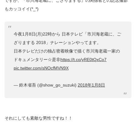
ですが、『市川海老蔵に、ござりまする』の関係者との記念撮影
もカッコイイ(*_*)
今夜1月8日(月)22時から 日本テレビ「市川海老蔵に、ご
ざりまする 2018」ナレーションやってます。
日本テレビだけの独占密着映像で描く市川海老蔵一家の
ドキュメンタリー☆是非
https://t.co/yRE0tQxCo7
pic.twitter.com/sNOcfMVN9X
— 鈴木省吾 (@show_go_suzuki)
2018年1月8日
それにしても素敵な男性ですね！！