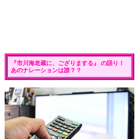
『市川海老蔵に、ござりまする』 の語り！
あのナレーションは誰？？