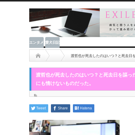
エンタメ
愛犬日記
渡哲也が死去したのはいつ？と死去日
渡哲也が死去したのはいつ？と死去日を謳っ
にも情けないものだった。
Tweet
Share
Hatena