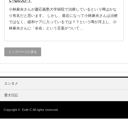
いるのか？
小林麻央さんが慶応義塾大学病院で治療しているという噂はかな
り有名だと思います。 しかし、最近になって小林麻央さんは治療
ではなく、緩和ケアに入っているでは？？という噂が浮上し、小
林麻央さんに「余命」という言葉がついて…
トップページに戻る
エンタメ
愛犬日記
Copyright ©
Exile-C
All rights reserved.