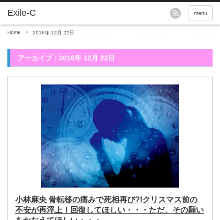
menu
Home
2016年 12月 22日
アーカイブ：2016年 12月 22日
小林麻央 骨転移の痛みで死相再び?!クリスマス前の
不安が再浮上！回復してほしい・・・ただ、その願い