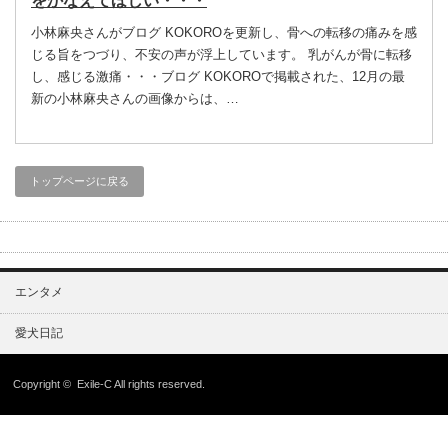
をかなえてほしい・・・
小林麻央さんがブログ KOKOROを更新し、骨への転移の痛みを感
じる旨をつづり、不安の声が浮上しています。 乳がんが骨に転移
し、感じる激痛・・・ブログ KOKOROで掲載された、12月の最
新の小林麻央さんの画像からは、…
トップページに戻る
エンタメ
愛犬日記
Copyright ©
Exile-C
All rights reserved.