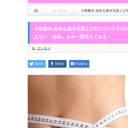
エンタメ
小林麻央 余命を腹水写真と2
小林麻央 余命を腹水写真と2月のブログ KO
えない「余命」を今一度考えてみる！
エンタメ
Tweet
Share
Hatena