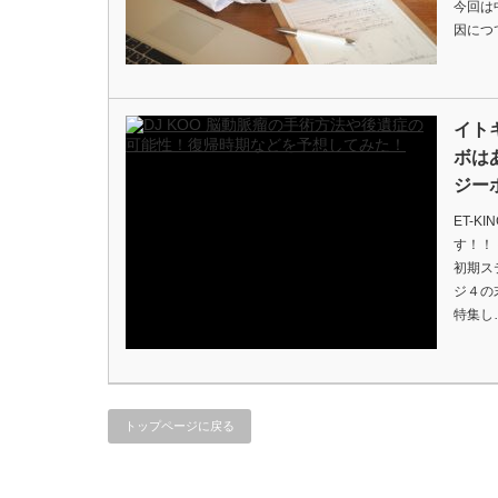
今回は
因につ
イト
ボは
ジー
ET-
す！！
初期ス
ジ４の
特集し
トップページに戻る