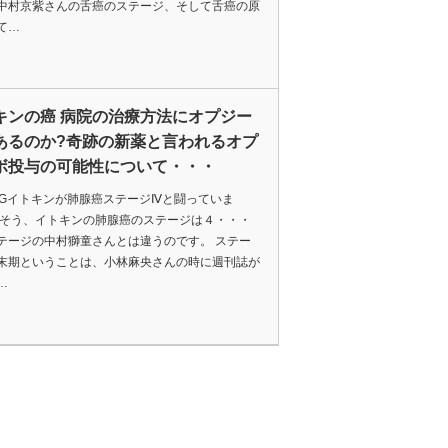
中村京紫さんの舌癌のステージ、そして舌癌の原
て…
キンの癌 病院の治療方法にオプジー
あるのか?奇跡の新薬と言われるオプ
ボ投与の可能性について・・・
KINGイトキンが肺腺癌ステージⅣと闘っていま
 そう、イトキンの肺腺癌のステージは４・・・
テージの中村獅童さんとは違うのです。 ステー
末期ということは、小林麻央さんの時に週刊誌が
…