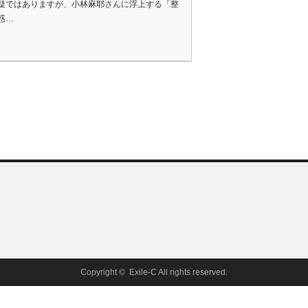
疑ではありますが、小林麻耶さんに浮上する「整
惑…
Copyright ©
Exile-C
All rights reserved.