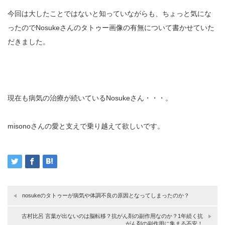
今回は大したことではないと知っていながらも、ちょっと気にな
ったのでNosukeさんのタトゥー画像の有無について書かせていた
だきました。
現在も病気の治療が続いているNosukeさん・・・。
misonoさんの愛と支えで乗り越えて欲しいです。
nosukeのタトゥーが病気や体調不良の原因となってしまったのか？
古村比呂 言葉が出ないのは脳転移？抗がん剤の副作用なのか？1年続く抗
がん剤の副作用に集まる不安！