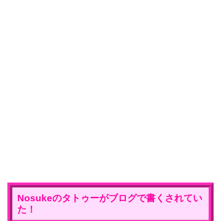
Nosuke
の
タトゥー
がブログで書くされてい
た！