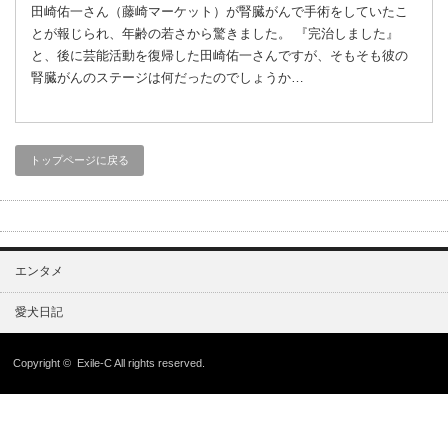
田崎佑一さん（藤崎マーケット）が腎臓がんで手術をしていたこ
とが報じられ、年齢の若さから驚きました。 『完治しました』
と、後に芸能活動を復帰した田崎佑一さんですが、そもそも彼の
腎臓がんのステージは何だったのでしょうか…
トップページに戻る
エンタメ
愛犬日記
Copyright ©
Exile-C
All rights reserved.