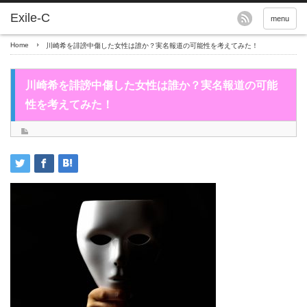
menu
Home
川崎希を誹謗中傷した女性は誰か？実名報道の可能性を考えてみた！
川崎希を誹謗中傷した女性は誰か？実名報道の可能
性を考えてみた！