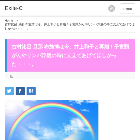
menu
Home
古村比呂 旦那 布施博は今、井上和子と再婚！子宮頸がんやリンパ浮腫の時に支えてあげてほ
しかった・・・。
古村比呂 旦那 布施博は今、井上和子と再婚！子宮頸
がんやリンパ浮腫の時に支えてあげてほしかっ
た・・・。