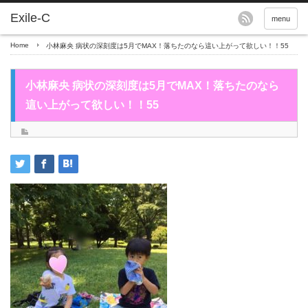
menu
Home
小林麻央 病状の深刻度は5月でMAX！落ちたのなら這い上がって欲しい！！55
小林麻央 病状の深刻度は5月でMAX！落ちたのなら
這い上がって欲しい！！55