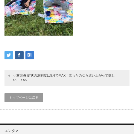
小林麻央 病状の深刻度は5月でMAX！落ちたのなら這い上がって欲し
い！！55
トップページに戻る
エンタメ