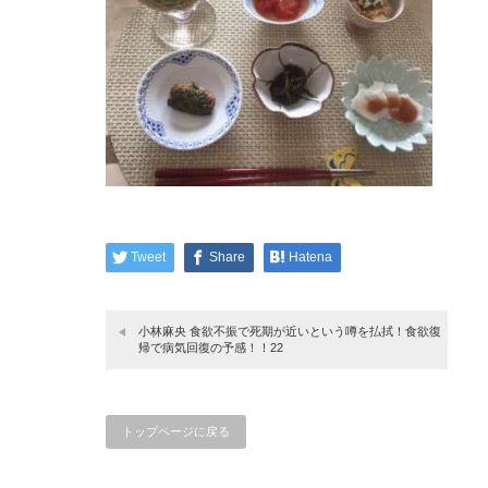
Tweet
Share
Hatena
小林麻央 食欲不振で死期が近いという噂を払拭！食欲復
帰で病気回復の予感！！22
トップページに戻る