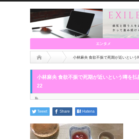
エンタメ
小林麻央 食欲不振で死期が近いという
小林麻央 食欲不振で死期が近いという噂を
22
Tweet
Share
Hatena