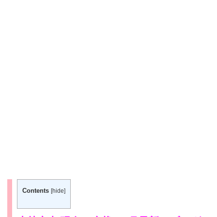
Contents
[
hide
]