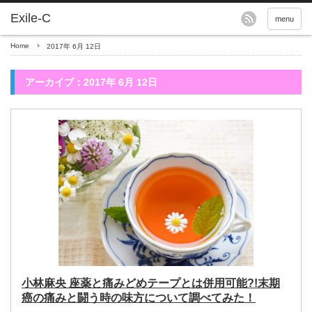
menu
Home
2017年 6月 12日
アーカイブ：2017年 6月 12日
小林麻央 座薬と痛みどめテープとは併用可能?!末期
癌の痛みと闘う時の味方について調べてみた！