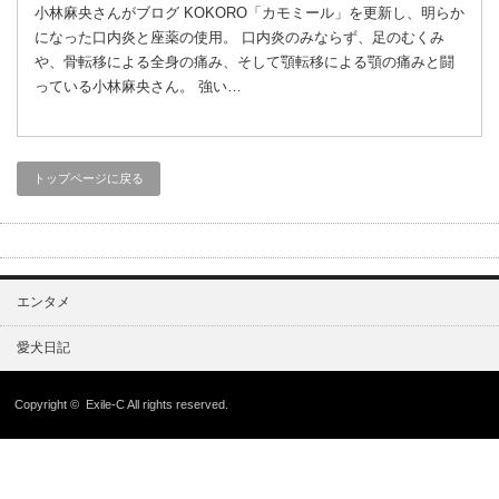
小林麻央さんがブログ KOKORO「カモミール」を更新し、明らか
になった口内炎と座薬の使用。 口内炎のみならず、足のむくみ
や、骨転移による全身の痛み、そして顎転移による顎の痛みと闘
っている小林麻央さん。 強い…
トップページに戻る
エンタメ
愛犬日記
Copyright ©
Exile-C
All rights reserved.