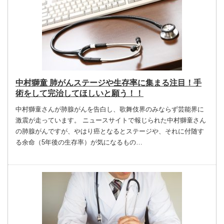
中村獅童 肺がんステージや生存率に集まる注目！手
術をして完治してほしいと願う！！
中村獅童さんが肺腺がんを告白し、歌舞伎界のみならず芸能界に
激震が走っています。 ニュースサイトで報じられた中村獅童さん
の肺腺がんですが、やはり癌となるとステージや、それに付随す
る余命（5年後の生存率）が気になるもの…