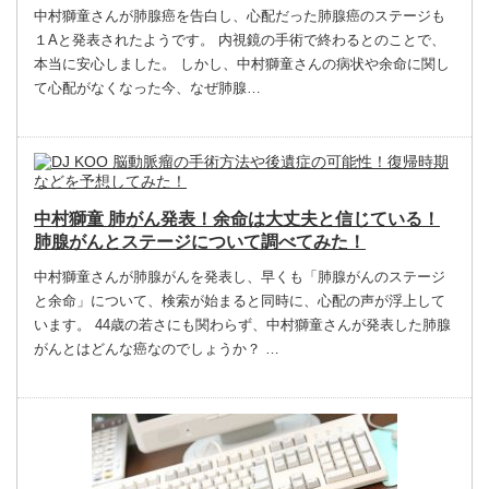
中村獅童さんが肺腺癌を告白し、心配だった肺腺癌のステージも
１Aと発表されたようです。 内視鏡の手術で終わるとのことで、
本当に安心しました。 しかし、中村獅童さんの病状や余命に関し
て心配がなくなった今、なぜ肺腺…
中村獅童 肺がん発表！余命は大丈夫と信じている！
肺腺がんとステージについて調べてみた！
中村獅童さんが肺腺がんを発表し、早くも「肺腺がんのステージ
と余命」について、検索が始まると同時に、心配の声が浮上して
います。 44歳の若さにも関わらず、中村獅童さんが発表した肺腺
がんとはどんな癌なのでしょうか？ …