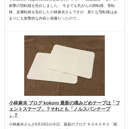
衝撃の顎転移を告白しました。 今までも乳がんの肺転移、骨転
移、皮膚転移を告白した小林麻央さんですが、新たな顎転移はあ
まりにも衝撃的な内容と画像だったので…
小林麻央 ブログ kokoro 最新の痛みどめテープは「フ
ェントステープ」？それとも「ノルスパンテープ
」？
小林麻央さんが5月24日の今日、最新のブログ ＫＯＫＯＲＯ「眠