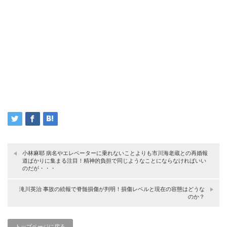
小林麻耶 病名やエレベーターに乗れないことよりも市川海老蔵との再婚報
道ばかりに集まる注目！精神的負担で同じようなことにならなければいい
のだが・・・
滝川英治 事故の続報で脊髄損傷が判明！損傷レベルと現在の容態はどうな
のか？
トップページに戻る