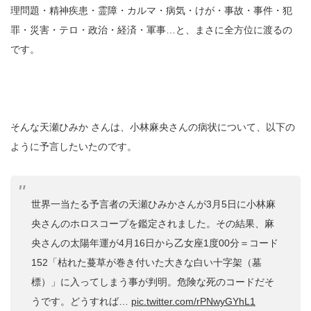
理問題・精神疾患・霊障・カルマ・病気・けが・事故・事件・犯
罪・災害・テロ・政治・経済・軍事…と、まさに全方位に渡るの
です。
そんな天瀬ひみか さんは、小林麻央さんの病状について、以下の
ように予言したいたのです。
世界一当たる予言者の天瀬ひみかさんが3月5日に小林麻
央さんのホロスコープを鑑定されました。その結果、麻
央さんの太陽年運が4月16日から乙女座1度00分＝コード
152「枯れた蔓草が巻き付いた大きな白い十字架（墓
標）」に入ってしまう事が判明。危険な死のコードだそ
うです。どうすれば…
pic.twitter.com/rPNwyGYhL1