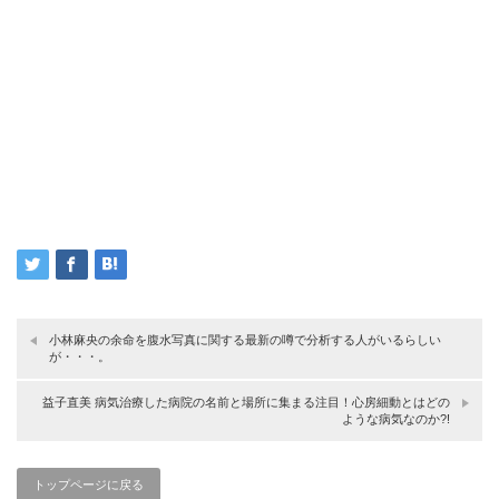
小林麻央の余命を腹水写真に関する最新の噂で分析する人がいるらしい
が・・・。
益子直美 病気治療した病院の名前と場所に集まる注目！心房細動とはどの
ような病気なのか?!
トップページに戻る